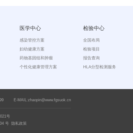
医学中心
检验中心
感染管控方案
全国布局
妇幼健康方案
检验项目
药物基因组和肿瘤
报告查询
个性化健康管理方案
HLA分型检测服务
99
E-MAIL:zhaopin@www.fgsuok.cn
0021号
04 号
隐私政策