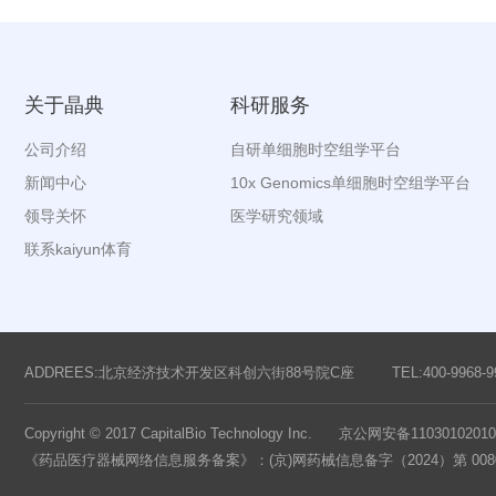
关于晶典
科研服务
公司介绍
自研单细胞时空组学平台
新闻中心
10x Genomics单细胞时空组学平台
领导关怀
医学研究领域
联系kaiyun体育
ADDREES:北京经济技术开发区科创六街88号院C座
TEL:400-9968-9
Copyright © 2017 CapitalBio Technology Inc. 京公网安备1103010201
《药品医疗器械网络信息服务备案》：(京)网药械信息备字（2024）第 008