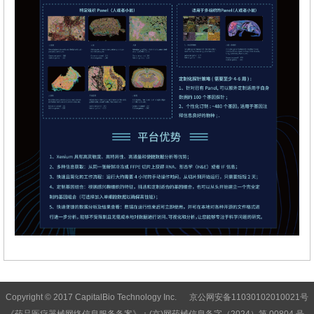
Copyright © 2017 CapitalBio Technology Inc. 京公网安备11030102010021号